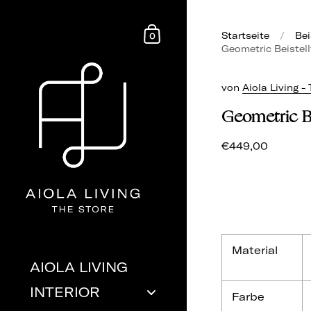
Startseite
/
Bei
0
Geometric Beistell
von
Aiola Living -
Geometric Be
€449,00
Material
AIOLA LIVING
INTERIOR
Farbe