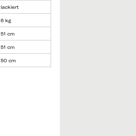
lackiert
6 kg
51 cm
51 cm
50 cm